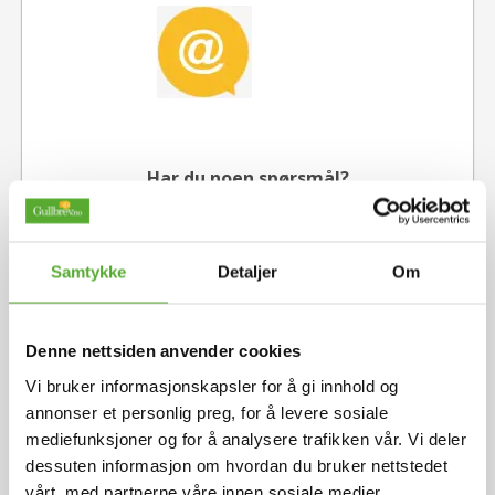
Har du noen spørsmål?
kundeservice@gullbrev.no
21 60 00 23
Samtykke
Detaljer
Om
Denne nettsiden anvender cookies
Vi bruker informasjonskapsler for å gi innhold og
annonser et personlig preg, for å levere sosiale
mediefunksjoner og for å analysere trafikken vår. Vi deler
dessuten informasjon om hvordan du bruker nettstedet
vårt, med partnerne våre innen sosiale medier,