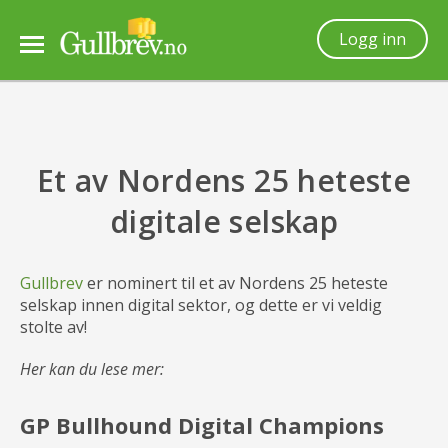
Logg inn
Slik fungerer Gullbrev
Et av Nordens 25 heteste
Slik takseres gullet
digitale selskap
Spørsmål & svar
Gullbrev
er nominert til et av Nordens 25 heteste
Om oss
selskap innen digital sektor, og dette er vi veldig
stolte av!
Vilkår
Her kan du lese mer:
GP Bullhound Digital Champions
Kundeservice