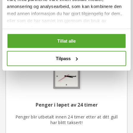
annonsering og analysearbeid, som kan kombinere den
Våre kunder liker oss!
med annen informasjon du har gjort tilgjengelig for dem,
eller som de har samlet inn gjennom din bruk av
Det lønner seg å sammenligne anbefalinger!
Over
tjenestene deres.
3 800 liker & følger oss på Facebook.
Tillat alle
Tilpass
Penger i løpet av 24 timer
Penger blir utbetalt innen 24 timer etter at ditt gull
har blitt taksert!