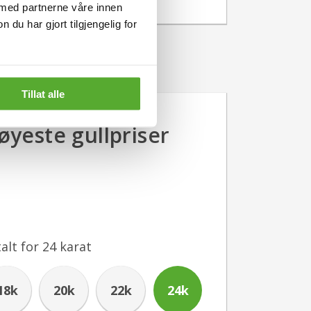
 med partnerne våre innen
u har gjort tilgjengelig for
Tillat alle
yeste gullpriser
alt for
24
karat
18k
20k
22k
24k