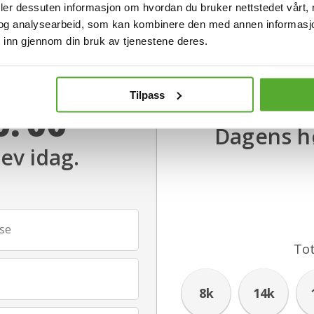
deler dessuten informasjon om hvordan du bruker nettstedet vårt,
og analysearbeid, som kan kombinere den med annen informasjon d
 inn gjennom din bruk av tjenestene deres.
Tilpass
Sek
0:
00
Dagens hø
rev idag.
se
Tot
8k
14k