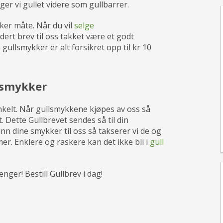
er vi gullet videre som gullbarrer.
ker måte. Når du vil
selge
ert brev til oss takket være et godt
ullsmykker er alt forsikret opp til kr 10
llsmykker
nkelt. Når gullsmykkene kjøpes av oss så
t. Dette Gullbrevet sendes så til din
nn dine smykker til oss så takserer vi de og
imer. Enklere og raskere kan det ikke bli i
gull
nger! Bestill Gullbrev i dag!