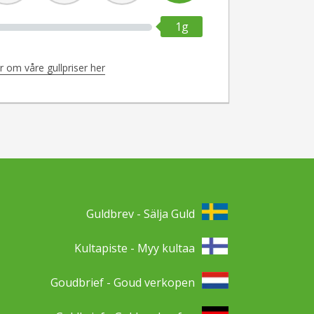
1g
 om våre gullpriser her
Guldbrev - Sälja Guld
Kultapiste - Myy kultaa
Goudbrief - Goud verkopen