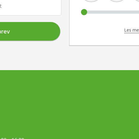
t
Les mer