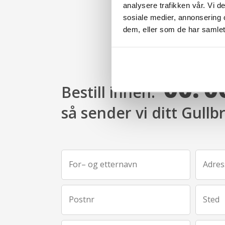
analysere trafikken vår. Vi 
sosiale medier, annonsering 
dem, eller som de har samlet
Tim
Min
00:
0
Bestill innen:
så sender vi ditt Gullb
For– og etternavn
Adres
Postnr
Sted