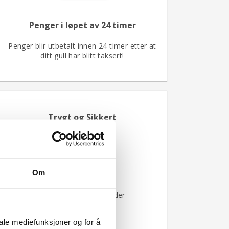
Penger i løpet av 24 timer
Penger blir utbetalt innen 24 timer etter at
ditt gull har blitt taksert!
Trygt og Sikkert
Forsikret for inntil 10 000 Kr
Samarbeid med Bring
Om
Over 100 000 fornøyde kunder
iale mediefunksjoner og for å
Betaling innen 24 timer