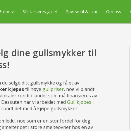
Gullbrev
Slik takseres gullet
Spørsmål & svar
Om oss
lg dine gullsmykker til
ss!
n du selge ditt gullsmykke og få et av
ker kjøpes
til høye
gullpriser
, noe vi blandt
klokaler rundt i landet som må finansieres av
n. Dessuten har vi arbeidet med
Gull kjøpes
i
r rundt det med å kjøpe gullsmykker.
llomledd, noe som er en stor fordel for deg
 og smelter det i store smelteovner hos en av