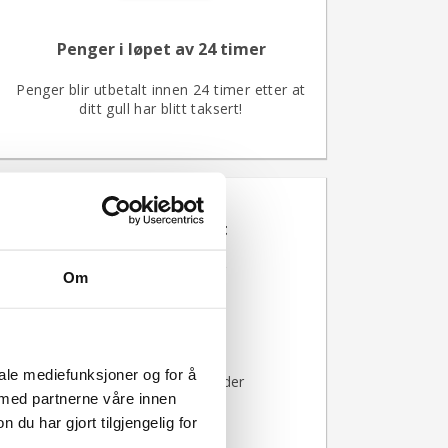
Penger i løpet av 24 timer
Penger blir utbetalt innen 24 timer etter at
ditt gull har blitt taksert!
Trygt og Sikkert
Forsikret for inntil 10 000 Kr
Om
Samarbeid med Bring
iale mediefunksjoner og for å
Over 100 000 fornøyde kunder
 med partnerne våre innen
u har gjort tilgjengelig for
Betaling innen 24 timer