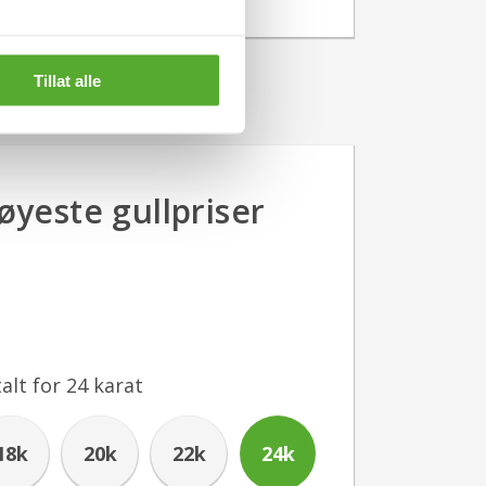
Tillat alle
yeste gullpriser
alt for
24
karat
18k
20k
22k
24k