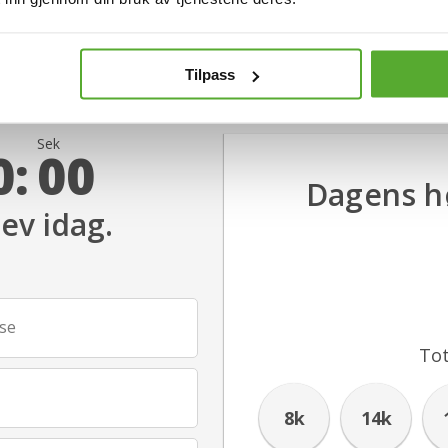
Tilpass
Sek
0:
00
Dagens hø
rev idag.
se
Tot
8k
14k