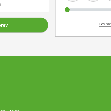
t
Les mer