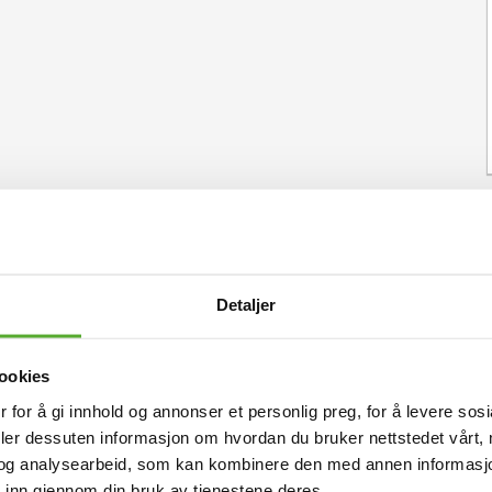
Detaljer
ookies
 for å gi innhold og annonser et personlig preg, for å levere sos
deler dessuten informasjon om hvordan du bruker nettstedet vårt,
og analysearbeid, som kan kombinere den med annen informasjon d
 inn gjennom din bruk av tjenestene deres.