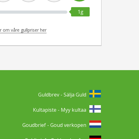
1g
 om våre gullpriser her
Guldbrev - Sälja Guld
Kultapiste - Myy kultaa
Goudbrief - Goud verkopen