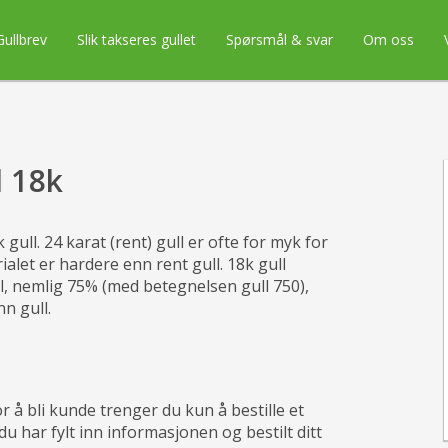
Gullbrev
Slik takseres gullet
Spørsmål & svar
Om oss
l 18k
gull. 24 karat (rent) gull er ofte for myk for
alet er hardere enn rent gull. 18k gull
l, nemlig 75% (med betegnelsen gull 750),
n gull.
or å bli kunde trenger du kun å bestille et
du har fylt inn informasjonen og bestilt ditt