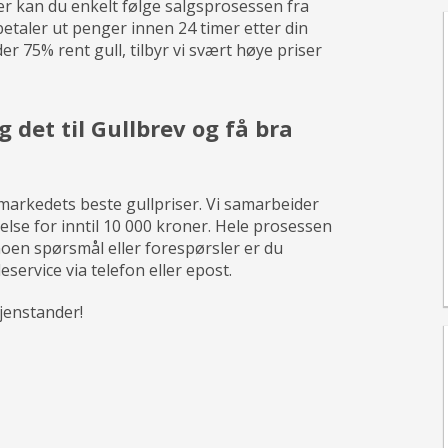
 Her kan du enkelt følge salgsprosessen fra
i betaler ut penger innen 24 timer etter din
er 75% rent gull, tilbyr vi svært høye priser
 det til Gullbrev og få bra
 markedets beste gullpriser. Vi samarbeider
lse for inntil 10 000 kroner. Hele prosessen
noen spørsmål eller forespørsler er du
service via telefon eller epost.
gjenstander!