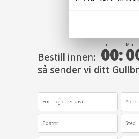
Tim
Min
00:
0
Bestill innen:
så sender vi ditt Gullb
For– og etternavn
Adres
Postnr
Sted